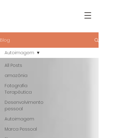
Blog
Autoimagem
All Posts
amazônia
Fotografia
Terapêutica
Desenvolvimento
pessoal
Autoimagem
Marca Pessoal