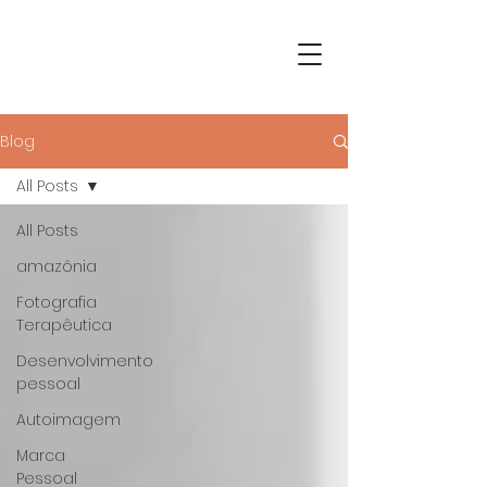
Blog
All Posts
All Posts
amazônia
Fotografia
Terapêutica
Desenvolvimento
pessoal
Autoimagem
Marca
Pessoal