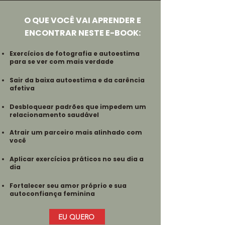
O QUE VOCÊ VAI APRENDER E
ENCONTRAR NESTE E-BOOK:
Exercícios de fotografia e autoestima
para se ver com mais verdade
Sair da baixa autoestima e da carência
afetiva
Desbloquear padrões que impedem um
relacionamento saudável
Atrair um parceiro mais alinhado com
você
Aplicar exercícios práticos no seu dia a
dia
Fortalecer seu amor próprio e sua
autoconfiança feminina
EU QUERO