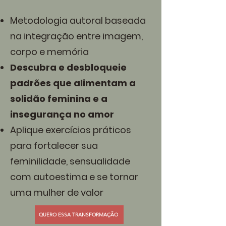
Metodologia autoral baseada
na integração entre imagem,
corpo e memória
Descubra e desbloqueie
padrões que alimentam a
solidão feminina e a
insegurança no amor
Aplique exercícios práticos
para fortalecer sua
feminilidade, sensualidade
com autoestima e se tornar
uma mulher de valor
QUERO ESSA TRANSFORMAÇÃO