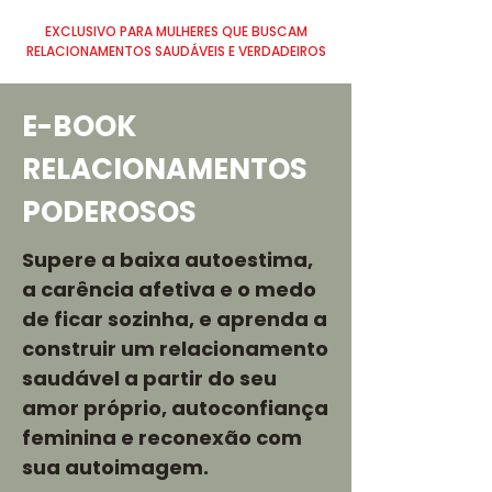
EXCLUSIVO PARA MULHERES QUE BUSCAM
RELACIONAMENTOS SAUDÁVEIS E VERDADEIROS
E-BOOK
RELACIONAMENTOS
PODEROSOS
Supere a baixa autoestima,
a carência afetiva e o medo
de ficar sozinha, e aprenda a
construir um relacionamento
saudável a partir do seu
amor próprio, autoconfiança
feminina e reconexão com
sua autoimagem.