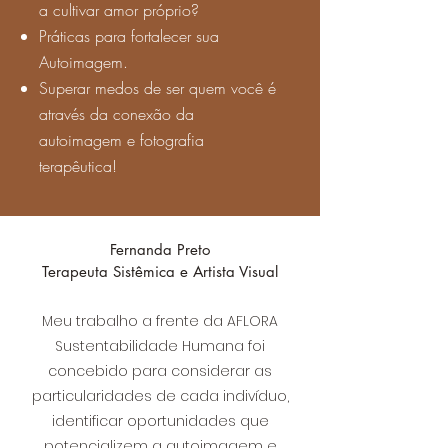
a cultivar amor próprio?
Práticas para fortalecer sua
Autoimagem.
Superar medos de ser quem você é
através da conexão da
autoimagem e fotografia
terapêutica!
Fernanda Preto
Terapeuta Sistêmica e Artista Visual
Meu trabalho a frente da AFLORA
Sustentabilidade Humana foi
concebido para considerar as
particularidades de cada indivíduo,
identificar oportunidades que
potencializem a autoimagem e