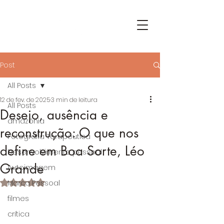
Post
All Posts
12 de fev. de 2025
3 min de leitura
All Posts
Desejo, ausência e
amazônia
reconstrução: O que nos
Fotografia Terapêutica
define em Boa Sorte, Léo
Desenvolvimento pessoal
Grande
Autoimagem
Avaliado com NaN de 5 estrelas.
Marca Pessoal
filmes
crítica