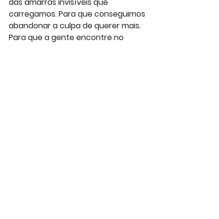
das amarras invisíveis que 
carregamos. Para que conseguimos 
abandonar a culpa de querer mais. 
Para que a gente encontre no 
desejo, seja ele sexual, emocional 
ou existencial, um caminho de 
retorno a nós mesmos. 
É um filme que escava camadas de 
repressão e nos deixa diante da 
pergunta essencial: quem seríamos, 
se não tivéssemos medo de sermos 
nós?
Com verdade,
Fernanda Preto
autoimagem
fotografia terapêutica
padrão de beleza