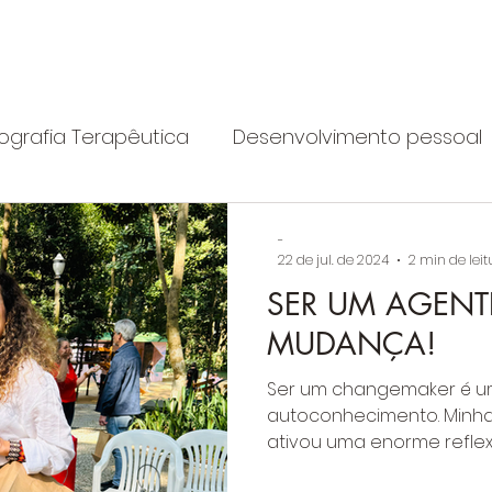
Autoimagem
Sobre
O que fazemos
Se envolva
Que
ografia Terapêutica
Desenvolvimento pessoal
crítica
-
22 de jul. de 2024
2 min de leit
SER UM AGENT
MUDANÇA!
Ser um changemaker é u
autoconhecimento. Minha
ativou uma enorme refle