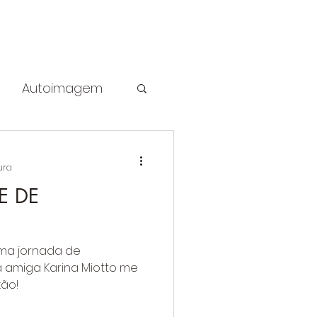
Login
m sou
Casa
Autoimagem
ura
E DE
ma jornada de
 amiga Karina Miotto me
xão!