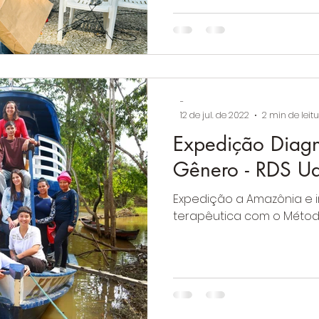
-
12 de jul. de 2022
2 min de leit
Expedição Diagn
Gênero - RDS Ua
Expedição a Amazônia e 
terapêutica com o Métod