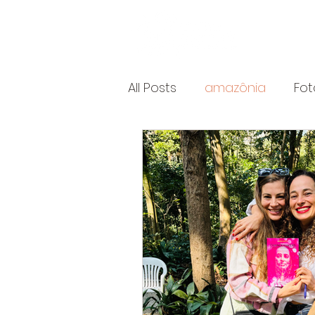
Home
All Posts
amazônia
Fot
Marca Pessoal
filmes